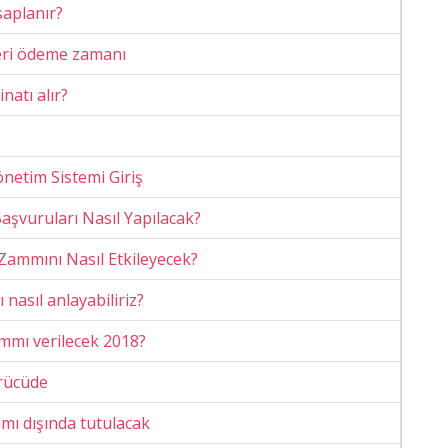
saplanır?
geri ödeme zamanı
atı alır?
Yönetim Sistemi Giriş
aşvuruları Nasıl Yapılacak?
ammını Nasıl Etkileyecek?
nasıl anlayabiliriz?
mmı verilecek 2018?
ürücüde
mı dışında tutulacak