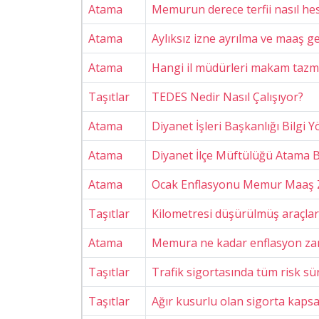
Atama
Memurun derece terfii nasıl he
Atama
Aylıksız izne ayrılma ve maaş 
Atama
Hangi il müdürleri makam tazmin
Taşıtlar
TEDES Nedir Nasıl Çalışıyor?
Atama
Diyanet İşleri Başkanlığı Bilgi 
Atama
Diyanet İlçe Müftülüğü Atama B
Atama
Ocak Enflasyonu Memur Maaş Z
Taşıtlar
Kilometresi düşürülmüş araçları 
Atama
Memura ne kadar enflasyon za
Taşıtlar
Trafik sigortasında tüm risk s
Taşıtlar
Ağır kusurlu olan sigorta kapsa