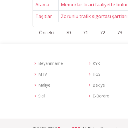
Atama
Memurlar ticari faaliyette bulun
Taşıtlar
Zorunlu trafik sigortası şartları
Önceki
70
71
72
73
Beyannname
KYK
MTV
HGS
Maliye
Bakiye
Sicil
E-Bordro