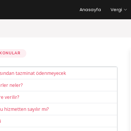
Anasayfa
Vergi
KONULAR
tasından tazminat ödenmeyecek
rler neler?
 verilir?
u hizmetten sayılır mı?
i