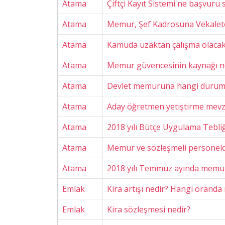
Atama
Çiftçi Kayıt Sistemi'ne başvuru s
Atama
Memur, Şef Kadrosuna Vekalete
Atama
Kamuda uzaktan çalışma olacak
Atama
Memur güvencesinin kaynağı n
Atama
Devlet memuruna hangi durumda
Atama
Aday öğretmen yetiştirme mevz
Atama
2018 yılı Bütçe Uygulama Tebliğ
Atama
Memur ve sözleşmeli personelde
Atama
2018 yılı Temmuz ayında memur
Emlak
Kira artışı nedir? Hangi oranda 
Emlak
Kira sözleşmesi nedir?