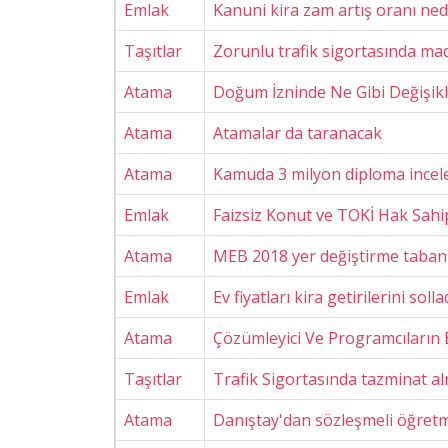
Emlak
Kanuni kira zam artış oranı ned
Taşıtlar
Zorunlu trafik sigortasında ma
Atama
Doğum İzninde Ne Gibi Değişikl
Atama
Atamalar da taranacak
Atama
Kamuda 3 milyon diploma incel
Emlak
Faizsiz Konut ve TOKİ Hak Sahipl
Atama
MEB 2018 yer değiştirme taban 
Emlak
Ev fiyatları kira getirilerini solla
Atama
Çözümleyici Ve Programcıların 
Taşıtlar
Trafik Sigortasında tazminat al
Atama
Danıştay'dan sözleşmeli öğretm